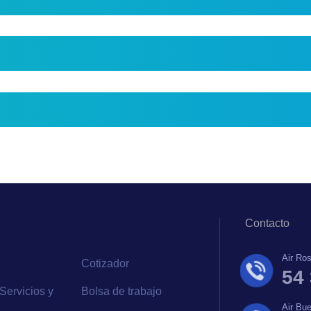
Contacto
Air Ros
Cotizador
54
Servicios y
Bolsa de trabajo
Air Bu