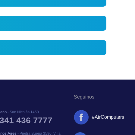
Seguinos
ario
- San Nicolás 1450
#AirComputers
 341 436 7777
enos Aires
- Piedra Buena 3590, Villa