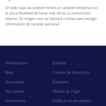
En todo caso las cookies tienen un carácter temporal con
la única finalidad de hacer más eficaz su transmisión
ulterior. En ningún caso se utilizará cookies para recoger
información de carácter personal.
Promociones
Eventos
Blog
Centros de Servicios y
Sucursales
Garantías
Alta cliente
Medios de Pago
Formularios
Políticas de privacidad