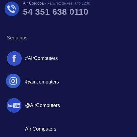
Air Córdoba
- Ramirez de Arellano 1230
54 351 638 0110
Seguinos
#AirComputers
@air.computers
@AirComputers
Air Computers